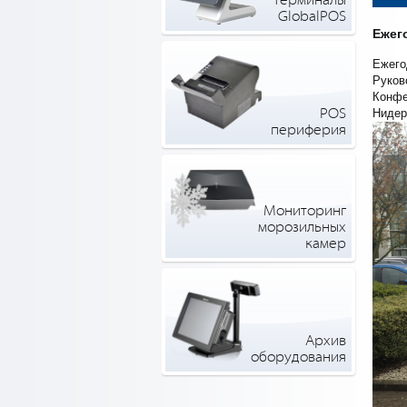
терминалы
GlobalPOS
Ежег
Ежего
Руков
Конфе
POS
Нидер
периферия
Мониторинг
морозильных
камер
Архив
оборудования