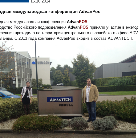
15.10.2014
одная международная конференция AdvanPos
дная международная конференция
Advan
POS
.
одство Российского подразделения
Advan
POS
приняло участие в ежего
ренция проходила на территории центрального европейского офиса AD
ланды. С 2013 года компания AdvanPos входит в состав ADVANTECH.