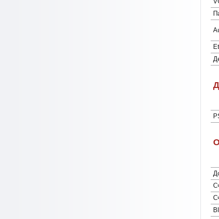
V
П
A
E
Д
Д
P
О
Д
C
С
Bl