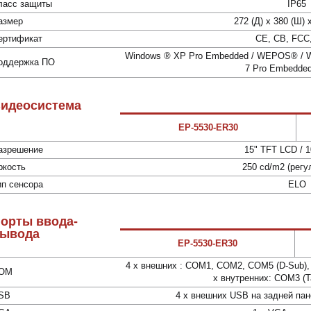
ласс защиты
IP65
азмер
272 (Д) x 380 (Ш) 
ертификат
CE, CB, FCC
Windows ® XP Pro Embedded / WEPOS® / W
оддержка ПО
7 Pro Embedded
идеосистема
EP-5530-ER30
азрешение
15" TFT LCD / 1
ркость
250 cd/m2 (регу
ип сенсора
ELO
орты ввода-
ывода
EP-5530-ER30
4 x внешних : COM1, COM2, COM5 (D-Sub), 
OM
x внутренних: COM3 (Т
SB
4 х внешних USB на задней пан