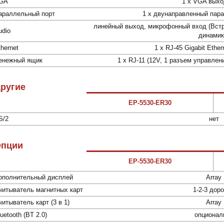
GA
1 x VGA вых
араллельный порт
1 х двунаправленный пар
линейный выход, микрофонный вход (Встр
udio
динамик
thernet
1 x RJ-45 Gigabit Ether
енежный ящик
1 х RJ-11 (12V, 1 разъем управле
ругие
EP-5530-ER30
S/2
нет
пции
EP-5530-ER30
ополнительный дисплей
Array
читыватель магнитных карт
1-2-3 дор
читыватель карт (3 в 1)
Array
uetooth (BT 2.0)
опционал