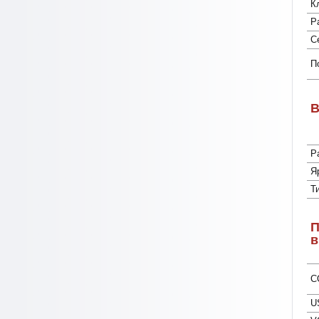
К
Р
С
П
В
Р
Я
Т
П
в
C
U