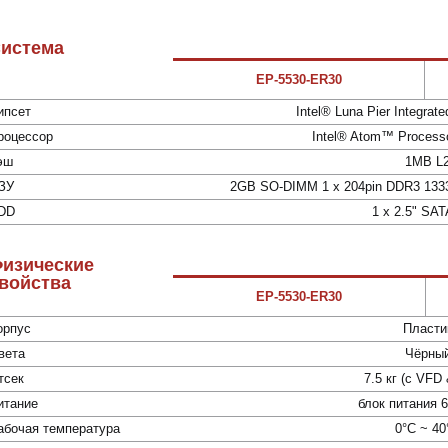
истема
EP-5530-ER30
ипсет
Intel® Luna Pier Integrate
роцессор
Intel® Atom™ Process
эш
1MB L
ЗУ
2GB SO-DIMM 1 x 204pin DDR3 13
DD
1 x 2.5" SA
изические
войства
EP-5530-ER30
орпус
Пласти
вета
Чёрны
тсек
7.5 кг (с VFD
итание
блок питания 
абочая температура
0°C ~ 40