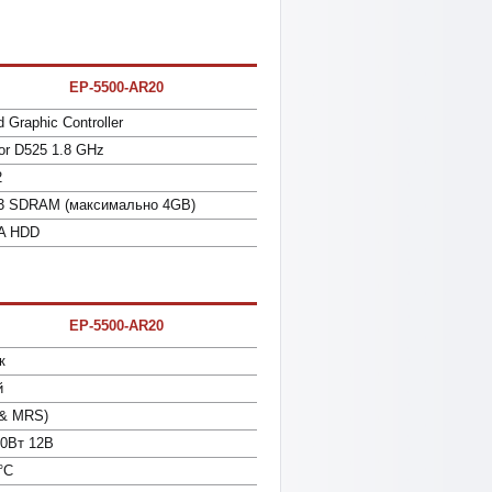
EP-5500-AR20
d Graphic Controller
or D525 1.8 GHz
2
33 SDRAM (максимально 4GB)
TA HDD
EP-5500-AR20
к
й
 & MRS)
60Вт 12В
°C