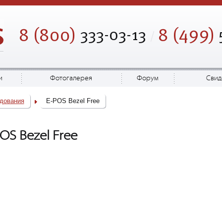
499
8 (800)
8 (
)
333-03-13
/
и
Фотогалерея
Форум
Свид
дования
E-POS Bezel Free
OS Bezel Free