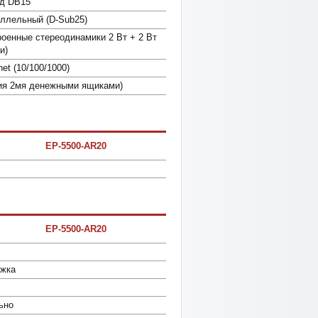
од DB15
аллельный (D-Sub25)
оенные стереодинамики 2 Вт + 2 Вт
и)
net (10/100/1000)
ния 2мя денежными ящиками)
EP-5500-AR20
EP-5500-AR20
ожка
ьно