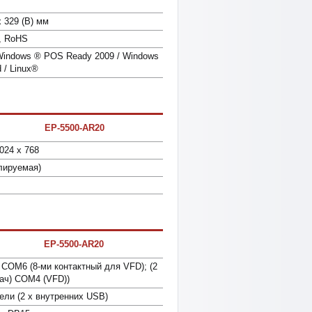
x 329 (В) мм
, RoHS
indows ® POS Ready 2009 / Windows
 / Linux®
EP-5500-AR20
024 x 768
лируемая)
EP-5500-AR20
COM6 (8-ми контактный для VFD); (2
ач) COM4 (VFD))
ели (2 х внутренних USB)