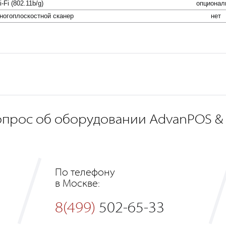
-Fi (802.11b/g)
опционал
ногоплоcкостной сканер
нет
опрос об оборудовании AdvanPOS &
По телефону
в Москве:
8(499)
502-65-33