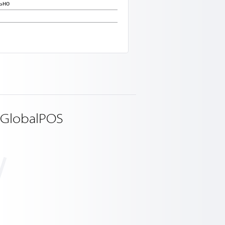
ьно
 GlobalPOS