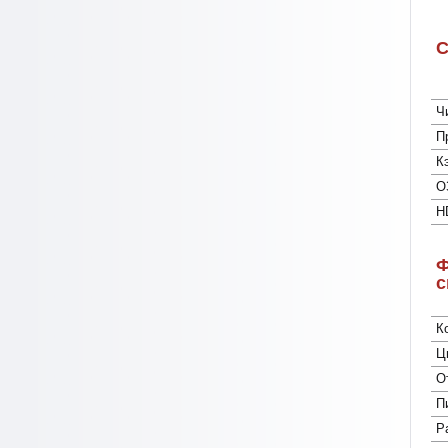
С
Ч
П
К
О
H
Ф
с
К
Ц
О
П
Р