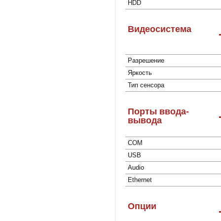
HDD
Видеосистема
Разрешение
Яркость
Тип сенсора
Порты ввода-
вывода
COM
USB
Audio
Ethernet
Опции